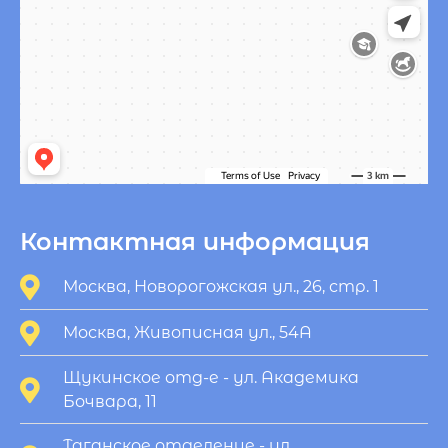
Контактная информация
Москва, Новорогожская ул., 26, стр. 1
Москва, Живописная ул., 54А
Щукинское отд-е - ул. Академика
Бочвара, 11
Таганское отделение - ул.